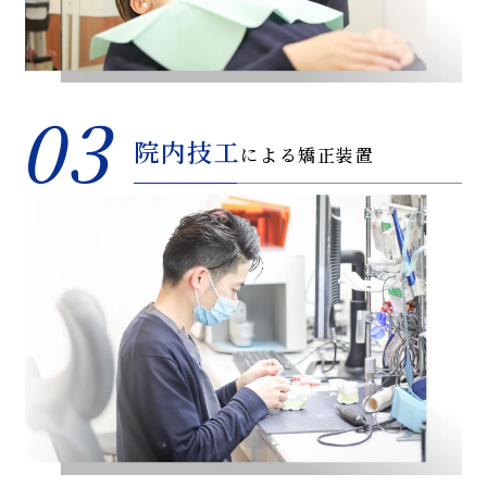
03
院内技工
による矯正装置