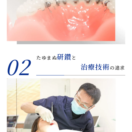
02
研鑽
たゆまぬ
と
治療技術
の追求