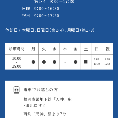
第2・4 9：00～17：30
日曜 9：00～16：30
祝日 9：00～17：30
休診日 /
木曜日、日曜日（第2・4）、月曜日（第1・3）
診療時間
月
火
水
木
金
土
日
祝
10:00
9:00
9:00
●
●
●
-
●
■
-
-
-
16:30
17:30
19:00
電車でお越しの方
福岡市営地下鉄「天神」駅
3番出口すぐ
西鉄「天神」駅より7分