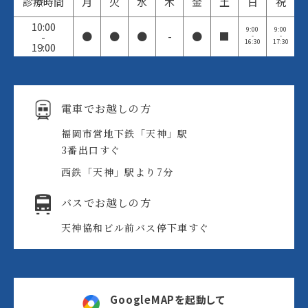
診療時間
月
火
水
木
金
土
日
祝
10:00
9:00
9:00
●
●
●
-
●
■
-
-
-
16:30
17:30
19:00
電車でお越しの方
福岡市営地下鉄「天神」駅
3番出口すぐ
西鉄「天神」駅より7分
バスでお越しの方
天神協和ビル前バス停
下車すぐ
GoogleMAPを起動して