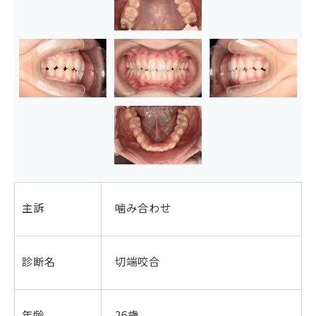
主訴
噛み合わせ
診断名
切端咬合
年齢
26歳