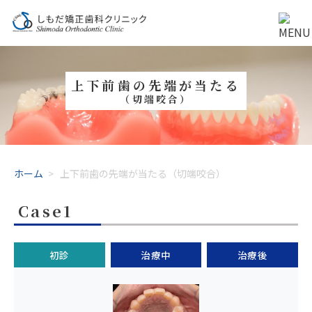
上下前歯の先端が当たる
（切端咬合）
ホーム
>
上下前歯の先端が当たる（切端咬合）
Case1
初診
治療中
治療後