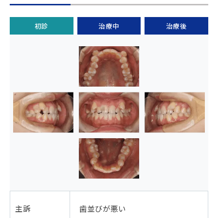
初診
治療中
治療後
主訴
歯並びが悪い