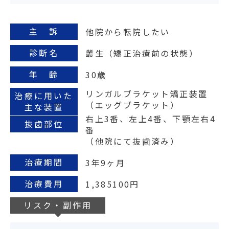
主 訴
他院から転院したい
診断名
叢生（矯正治療前の状態）
年 齢
30歳
リンガルブラケット矯正装置
治療に用いた
（エッグブラケット）
主な装置
右上3番、左上4番、下顎
左右4
抜歯部位
番
（他院にて抜歯済み）
治療期間
3年9ヶ月
治療費用
1,385100円
リスク・副作用