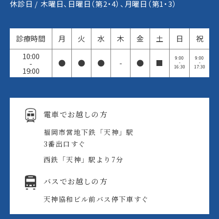
休診日 /
木曜日、日曜日（第2・4）、月曜日（第1・3）
診療時間
月
火
水
木
金
土
日
祝
10:00
9:00
9:00
●
●
●
-
●
■
-
-
-
16:30
17:30
19:00
電車でお越しの方
福岡市営地下鉄「天神」駅
3番出口すぐ
西鉄「天神」駅より7分
バスでお越しの方
天神協和ビル前バス停
下車すぐ