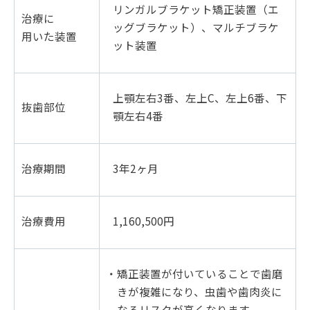
リンガルブラケット矯正装置（エ
治療に
ッグブラケット）、
マルチブラケ
用いた装置
ット装置
上顎左右3番、左上C、左上6番、下
抜歯部位
顎左右4番
治療期間
3年2ヶ月
治療費用
1,160,500円
・矯正装置が付いていることで歯磨
きが複雑になり、虫歯や歯肉炎に
なるリスクが高くなります。