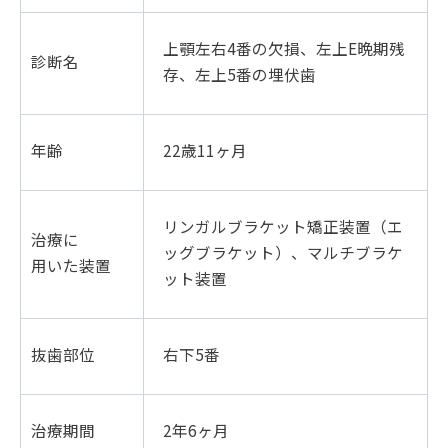
上顎左右4番の欠損、左上E晩期残
診断名
存、左上5番の埋伏歯
年齢
22歳11ヶ月
リンガルブラケット矯正装置（エ
治療に
ッグブラケット）、
マルチブラケ
用いた装置
ット装置
抜歯部位
右下5番
治療期間
2年6ヶ月