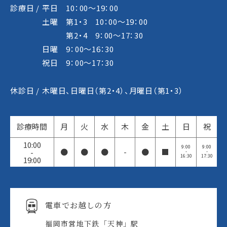
診療日 /
平日 10：00～19：00
土曜 第1・3 10：00～19：00
第2・4 9：00～17：30
日曜 9：00～16：30
祝日 9：00～17：30
休診日 /
木曜日、日曜日（第2・4）、月曜日（第1・3）
診療時間
月
火
水
木
金
土
日
祝
10:00
9:00
9:00
●
●
●
-
●
■
-
-
-
16:30
17:30
19:00
電車でお越しの方
福岡市営地下鉄「天神」駅