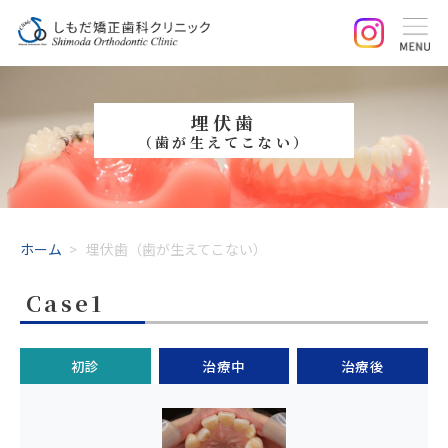
埋伏歯
（歯が生えてこない）
ホーム
>
埋伏歯（歯が生えてこない）
Case1
初診
治療中
治療後