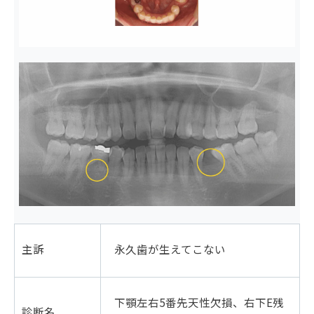
主訴
永久歯が生えてこない
下顎左右5番先天性欠損、右下E残
診断名