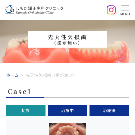
先天性欠損歯
（歯が無い）
ホーム
>
先天性欠損歯（歯が無い）
Case1
初診
治療中
治療後