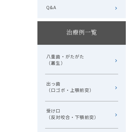
Q&A
治療例一覧
八重歯・がたがた
（叢生）
出っ歯
（口ゴボ・上顎前突）
受け口
（反対咬合・下顎前突）