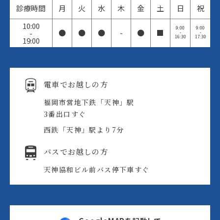
診療時間
月
火
水
木
金
土
日
祝
10:00
9:00
9:00
●
●
●
-
●
■
-
-
-
16:30
17:30
19:00
電車でお越しの方
福岡市営地下鉄「天神」駅
3番出口すぐ
西鉄「天神」駅より7分
バスでお越しの方
天神協和ビル前バス停
下車すぐ