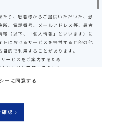
あたり、患者様からご提供いただいた、患
住所、電話番号、メールアドレス等、患者
情報（以下、「個人情報」といいます）に
イトにおけるサービスを提供する目的の他
る目的で利用することがあります。
のサービスをご案内するため
問合せに対し回答を行うため
シーに同意する
人情報を当院のセキュリティー管理基準に
、不正なアクセスや漏洩、紛失、改ざん、
本サイトの安全対策に努力します。 ただ
ってもセキュリティーが万全であるとは断
り、不正なアクセスや漏洩、紛失、改ざ
保証は致しかねますので、ご了承くださ