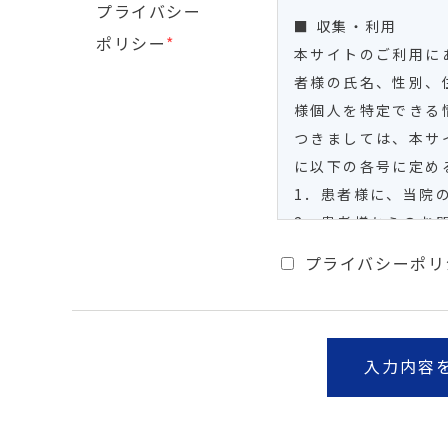
プライバシー
■ 収集・利用
ポリシー
*
本サイトのご利用に
者様の氏名、性別、
様個人を特定できる
つきましては、本サ
に以下の各号に定め
1．患者様に、当院
2．患者様からのお
■ 適正管理
プライバシーポリ
当院は、患者様の個
基づき適正に管理し
破壊等を防ぐため、
し、上記の対策によ
言しえないこともあ
ん、破壊等の防止の
い。