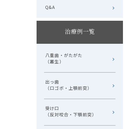
Q&A
治療例一覧
八重歯・がたがた
（叢生）
出っ歯
（口ゴボ・上顎前突）
受け口
（反対咬合・下顎前突）